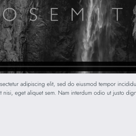
sectetur adipiscing elit, sed do eiusmod tempor incidid
t nisi, eget aliquet sem. Nam interdum odio ut justo dig