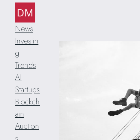
Skip
to
content
News
Investin
g
Trends
AI
Startups
Blockch
ain
Auction
s