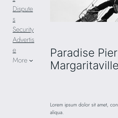
Dispute
s
Security
Advertis
e
Paradise Pie
More
Margaritaville
Lorem ipsum dolor sit amet, con
aliqua.