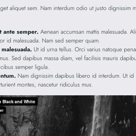
eget aliquet sem. Nam interdum odio ut justo dignissim m
t ante semper.
Aenean accumsan mattis malesuada. Aliq
tor id malesuada. Nam sed semper quam.
 malesuada.
Ut id urna tellus. Orci varius natoque pena
 mus. Sed dapibus massa diam, vel facilisis mauris dapib
ucibus semper ligula.
entum.
Nam dignissim dapibus libero id interdum. Ut id u
turient montes, nascetur ridiculus mus.