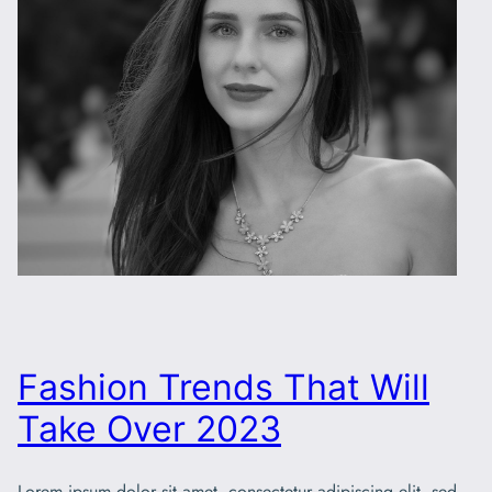
Fashion Trends That Will
Take Over 2023
Lorem ipsum dolor sit amet, consectetur adipiscing elit, sed