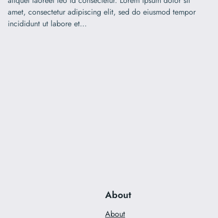
aliquet laoreet leo id consectetur. Lorem ipsum dolor sit
amet, consectetur adipiscing elit, sed do eiusmod tempor
incididunt ut labore et…
About
About